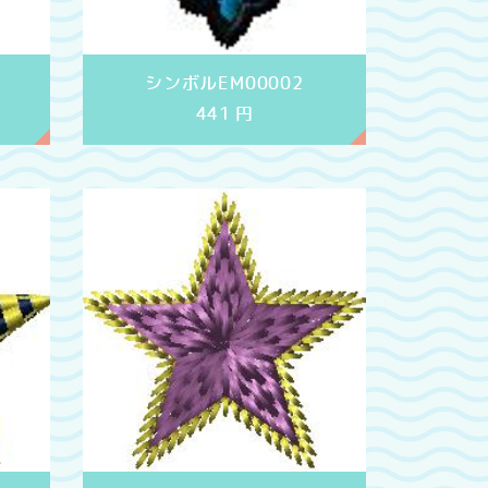
シンボルEM00002
441
円