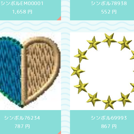
シンボルEM00001
シンボル78938
1,658
円
552
円
シンボル76234
シンボル69993
787
円
867
円