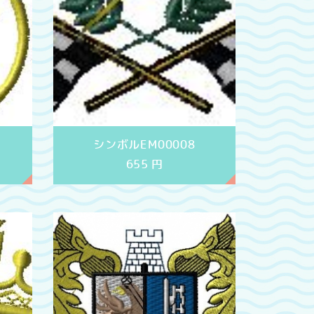
シンボルEM00008
655
円