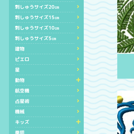
刺しゅうサイズ20㎝
刺しゅうサイズ15㎝
刺しゅうサイズ10㎝
刺しゅうサイズ5㎝
建物
ピエロ
星
動物
航空機
占星術
機械
キッズ
拳銃