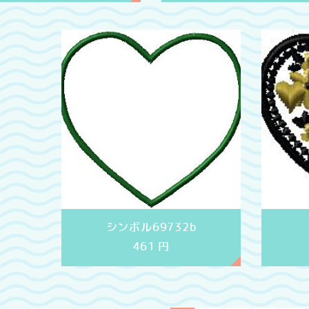
シンボル69732b
461
円