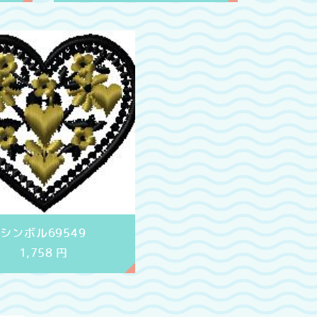
シンボル69549
1,758
円