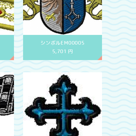
シンボルEM00005
5,701
円