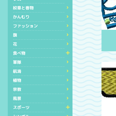
紋章と巻物
かんむり
ファッション
旗
花
食べ物
軍隊
航海
植物
宗教
風景
スポーツ