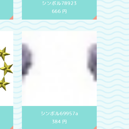
シンボル78923
666
円
シンボル69957a
384
円