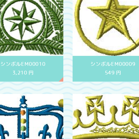
シンボルEM00010
シンボルEM00009
3,210
円
549
円