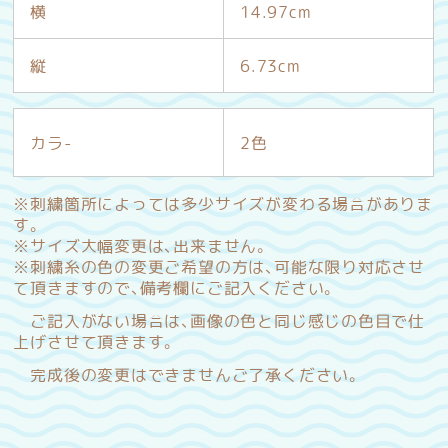
横
14.97cm
縦
6.73cm
カラ-
2色
※刺繍箇所によっては多少サイズが変わる場合がありま
す。
※サイズ大幅変更は、出来ません。
※刺繍糸の色の変更ご希望の方は、可能な限り対応させ
て頂きますので、備考欄にご記入ください。
ご記入がない場合は、画像の色と同じ感じの色目で仕
上げさせて頂きます。
完成後の変更はできませんご了承ください。