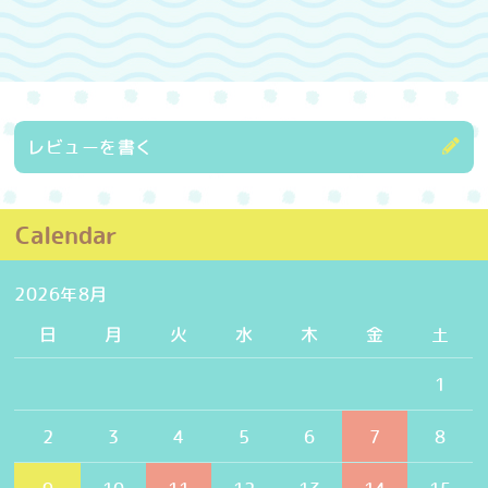
レビューを書く
Calendar
2026年8月
日
月
火
水
木
金
土
1
2
3
4
5
6
7
8