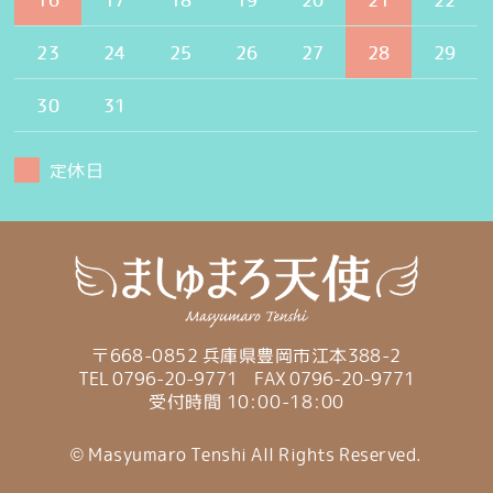
23
24
25
26
27
28
29
30
31
定休日
〒668-0852 兵庫県豊岡市江本388-2
TEL 0796-20-9771
FAX 0796-20-9771
受付時間 10:00-18:00
© Masyumaro Tenshi All Rights Reserved.