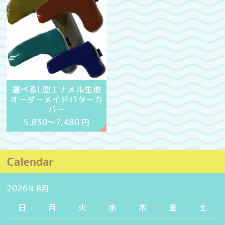
選べるL型エナメル生地
オーダーメイドパターカ
バー
5,830～7,480
円
Calendar
2026年8月
日
月
火
水
木
金
土