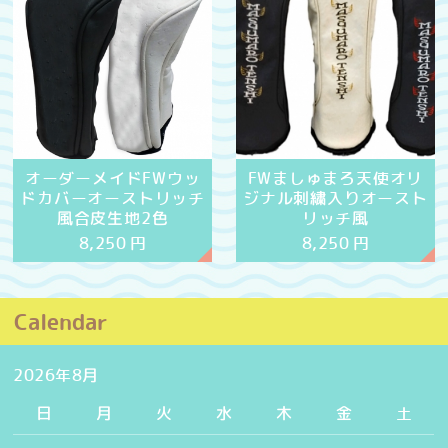
オーダーメイドFWウッ
FWましゅまろ天使オリ
ドカバーオーストリッチ
ジナル刺繍入りオースト
風合皮生地2色
リッチ風
8,250
円
8,250
円
Calendar
2026年8月
日
月
火
水
木
金
土