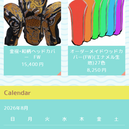
金襴・和柄ヘッドカバ
オーダーメイドウッドカ
ー FW
バー(FW)(エナメル生
地)27色
15,400
円
8,250
円
Calendar
2026年8月
日
月
火
水
木
金
土