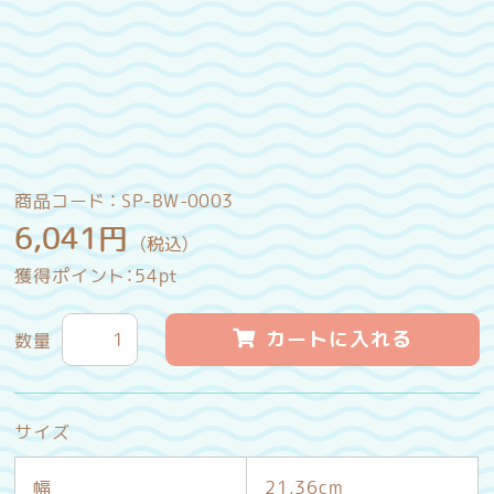
商品コード ：
SP-BW-0003
6,041
円
（税込）
獲得ポイント：
54
pt
カートに入れる
数量
サイズ
幅
21.36cm