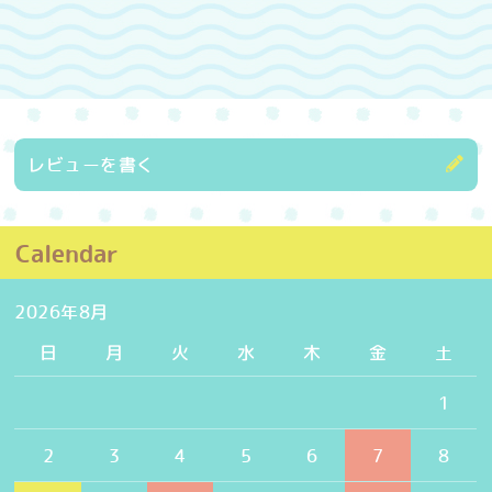
レビューを書く
Calendar
2026年8月
日
月
火
水
木
金
土
1
2
3
4
5
6
7
8